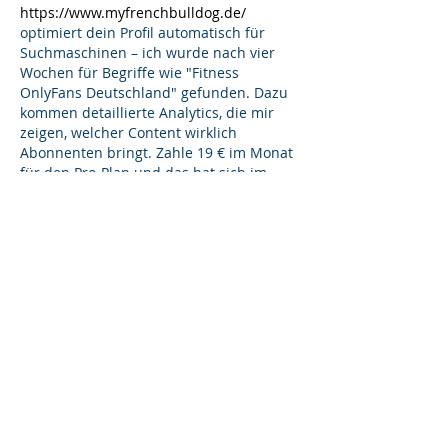
https://www.myfrenchbulldog.de/
optimiert dein Profil automatisch für 
Suchmaschinen – ich wurde nach vier 
Wochen für Begriffe wie "Fitness 
OnlyFans Deutschland" gefunden. Dazu 
kommen detaillierte Analytics, die mir 
zeigen, welcher Content wirklich 
Abonnenten bringt. Zahle 19 € im Monat 
für den Pro-Plan und das hat sich im 
ersten Monat schon gelohnt.
Gefällt mir
Antworten
Bei näheren Fragen kannst du dich
gerne per Facebook oder E-Mail bei
uns melden :)