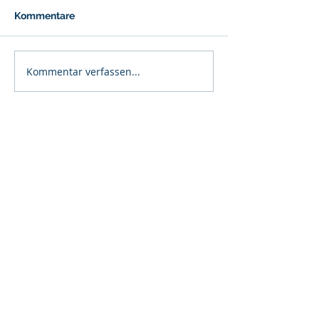
Kommentare
Kommentar verfassen...
Bei näheren Fragen kannst du dich
gerne per Facebook oder E-Mail bei
uns melden :)