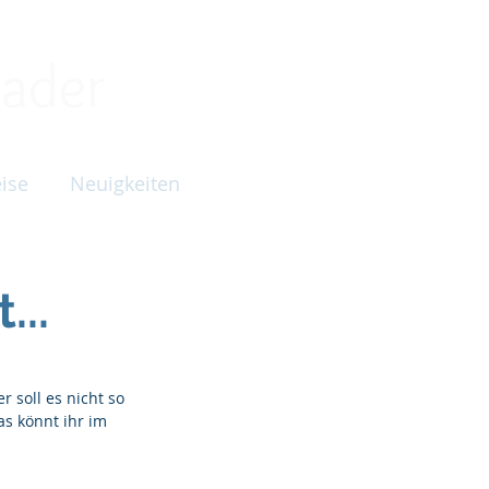
ader
ise
Neuigkeiten
...
 soll es nicht so 
as könnt ihr im 