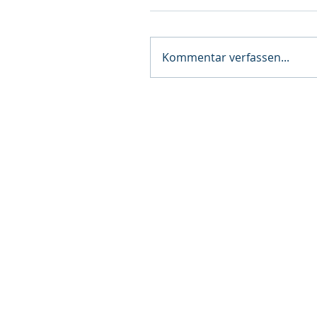
Kommentar verfassen...
Bei näheren Fra
dich gerne per 
E-Mail bei un