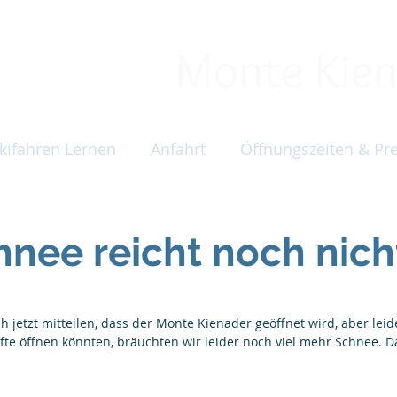
Skilift
Monte Kien
kifahren Lernen
Anfahrt
Öffnungszeiten & Pre
nee reicht noch nicht
jetzt mitteilen, dass der Monte Kienader geöffnet wird, aber leider
LIfte öffnen könnten, bräuchten wir leider noch viel mehr Schnee. D